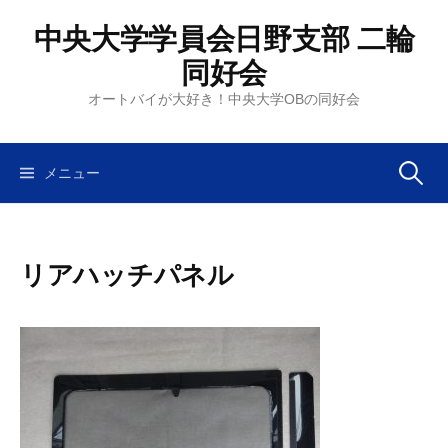
コ
中央大学学員会日野支部 二輪
ン
テ
同好会
ン
オートバイが大好き！中央大学OBの同好会
ツ
へ
ス
検
メニュー
キ
ッ
索:
プ
リアハッチパネル